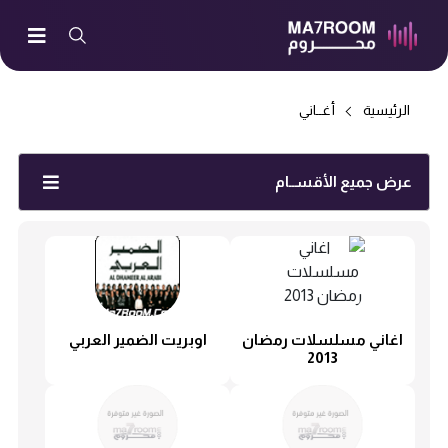
الرئيسية
أغــاني
عرض جميع الأقســام
اغاني مسلسلات رمضان
اوبريت الضمير العربي
2013