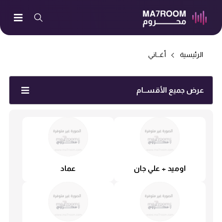
الرئيسية
أغــاني
عرض جميع الأقســام
اوميد + علي جان
عماد