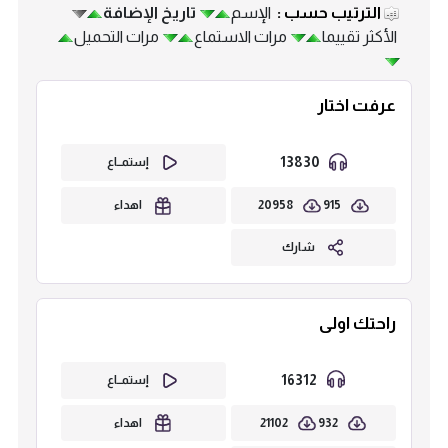
الترتيب حسب :
الإسم
تاريخ الإضافة
الأكثر تقييما
مرات الاستماع
مرات التحميل
عرفت اختار
13830
إستمــاع
20958
915
اهداء
شارك
راحتك اولى
16312
إستمــاع
21102
932
اهداء