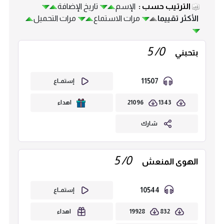
الترتيب حسب :
الإسم
تاريخ الإضافة
الأكثر تقييما
مرات الاستماع
مرات التحميل
0/ 5
بتحبني
11507
إستمــاع
21096
1343
اهداء
شارك
0/ 5
الهوى المنعش
10544
إستمــاع
19928
832
اهداء