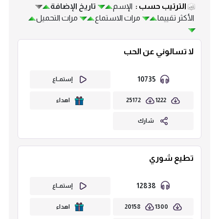
الترتيب حسب :
الإسم
تاريخ الإضافة
الأكثر تقييما
مرات الاستماع
مرات التحميل
لا تسالوني عن الحب
10735
إستمــاع
25172
1222
اهداء
شارك
تطيع شوري
12838
إستمــاع
20158
1300
اهداء