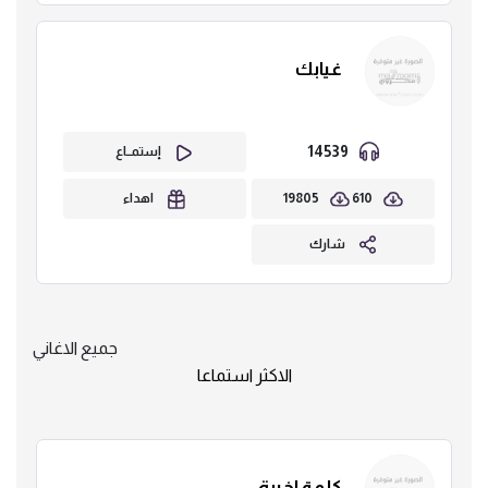
غيابك
14539
إستمــاع
19805
610
اهداء
شارك
جميع الاغاني
الاكثر استماعا
كلمة اخيرة