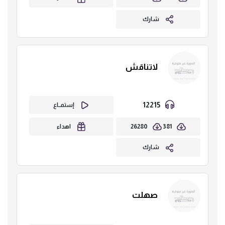
شارك
لاتناقش
12215
إستمــاع
26280
381
اهداء
شارك
صهلت