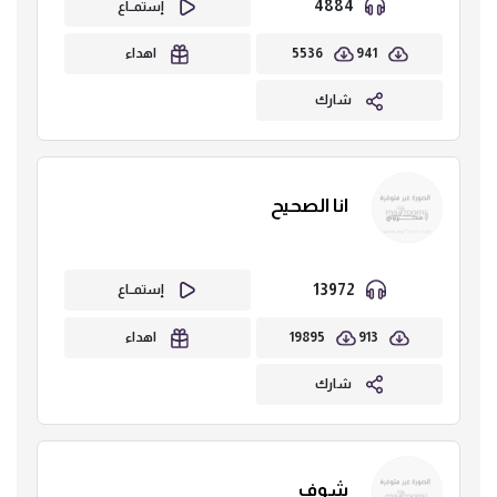
4884
إستمــاع
5536
941
اهداء
شارك
انا الصحيح
13972
إستمــاع
19895
913
اهداء
شارك
شوف