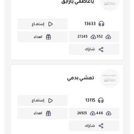
ياعاطفي يارايق
13633
إستمــاع
27245
552
اهداء
شارك
تمشي بدمي
13115
إستمــاع
26925
446
اهداء
شارك