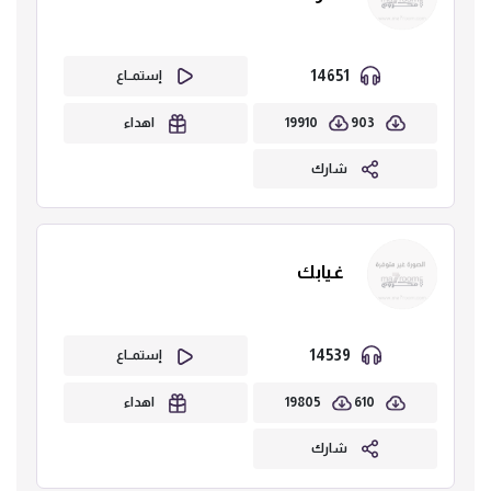
14651
إستمــاع
19910
903
اهداء
شارك
غيابك
14539
إستمــاع
19805
610
اهداء
شارك