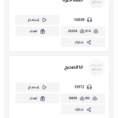
14809
إستمــاع
20208
974
اهداء
شارك
انا الصحيح
13972
إستمــاع
19895
913
اهداء
شارك