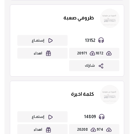
ظروفي صعبة
13152
إستمــاع
20971
1072
اهداء
شارك
كلمة اخيرة
14809
إستمــاع
20208
974
اهداء