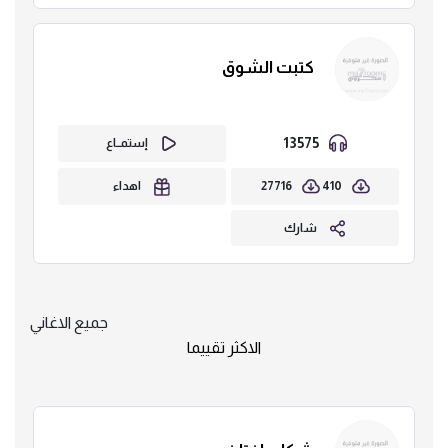
كتبت الشوق
13575
إستمــاع
27716
410
اهداء
شارك
جميع الاغاني
الاكثر تقييما