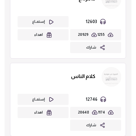
12603
إستمــاع
20929
1255
اهداء
شارك
كلام الناس
12746
إستمــاع
20648
1174
اهداء
شارك