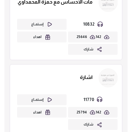
مات الاحساس مع حمزة المحمداوي
10832
إستمــاع
25646
142
اهداء
شارك
اشارة
11770
إستمــاع
25794
142
اهداء
شارك