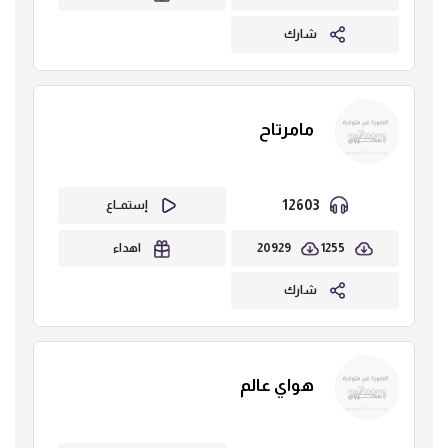
شارك
مامرتاح
12603
إستمــاع
20929
1255
اهداء
شارك
هواي عالم