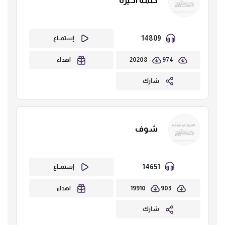
كلمة اخيرة
14809
إستمــاع
20208
974
اهداء
شارك
شوف
14651
إستمــاع
19910
903
اهداء
شارك