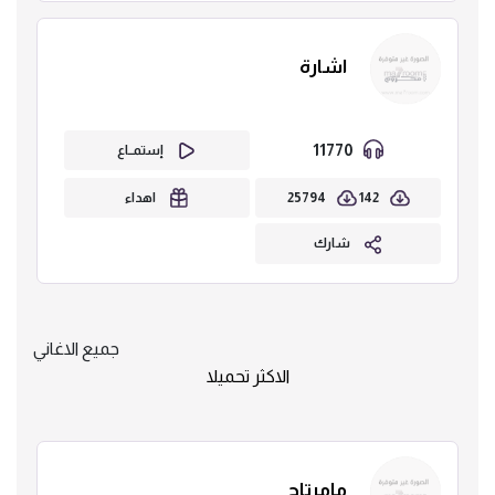
اشارة
11770
إستمــاع
25794
142
اهداء
شارك
جميع الاغاني
الاكثر تحميلا
مامرتاح