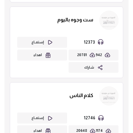
ست وجوه باليوم
12373
إستمــاع
20781
942
اهداء
شارك
كلام الناس
12746
إستمــاع
20648
1174
اهداء