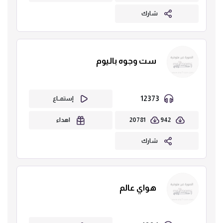
شارك
ست وجوه باليوم
12373
إستمــاع
20781
942
اهداء
شارك
هواي عالم