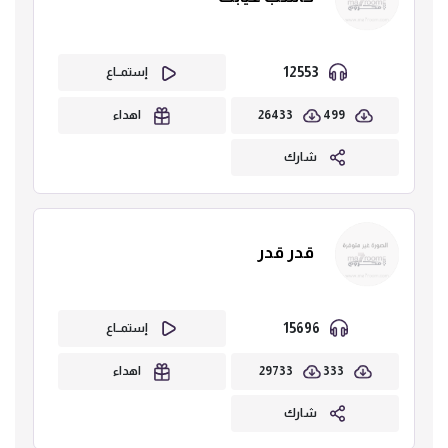
12553
إستمــاع
26433
499
اهداء
شارك
قدر قدر
15696
إستمــاع
29733
333
اهداء
شارك