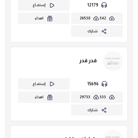
12179
إستمــاع
26538
342
اهداء
شارك
قدر قدر
15696
إستمــاع
29733
333
اهداء
شارك