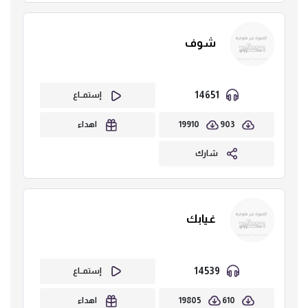
شوف
14651
إستمــاع
19910
903
اهداء
شارك
غيابك
14539
إستمــاع
19805
610
اهداء