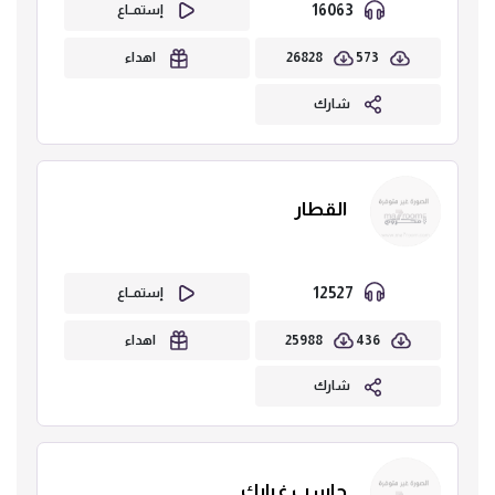
16063
إستمــاع
26828
573
اهداء
شارك
القطار
12527
إستمــاع
25988
436
اهداء
شارك
حاسب غيابك