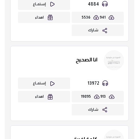
4884
إستمــاع
5536
941
اهداء
شارك
انا الصحيح
13972
إستمــاع
19895
913
اهداء
شارك