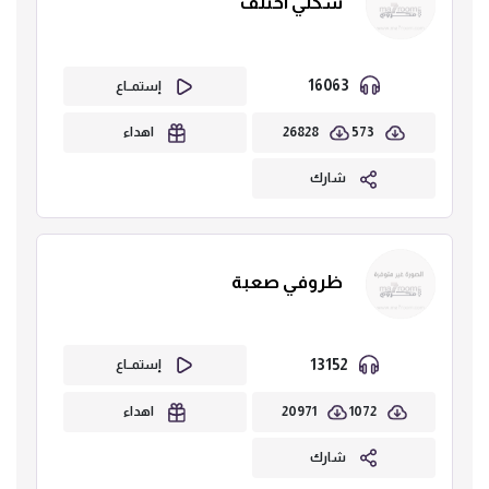
شكلي اختلف
16063
إستمــاع
26828
573
اهداء
شارك
ظروفي صعبة
13152
إستمــاع
20971
1072
اهداء
شارك