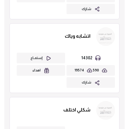
شارك
اتشابه وياك
14302
إستمــاع
19574
590
اهداء
شارك
شكلي اختلف