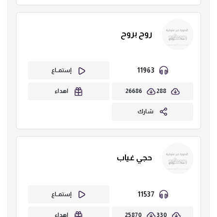
روح بروح
11963
إستمــاع
26686
288
اهداء
شارك
حجي غياب
11537
إستمــاع
25870
330
اهداء