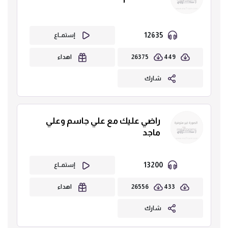
12635
إستمــاع
26375
449
اهداء
شارك
راضي عليك مع علي جاسم وعلي
ماجد
13200
إستمــاع
26556
433
اهداء
شارك