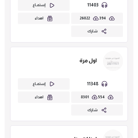
11403
إستمــاع
26022
394
اهداء
شارك
اول مرة
11348
إستمــاع
8301
554
اهداء
شارك