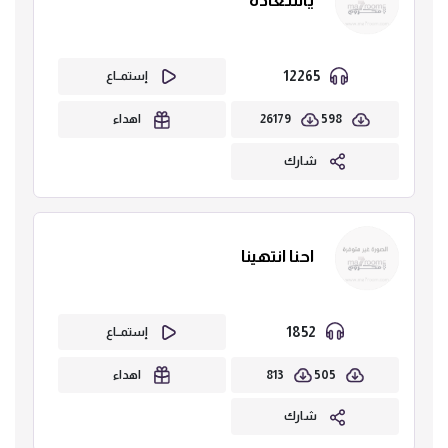
ياسعادة
12265
إستمــاع
26179
598
اهداء
شارك
احنا انتهينا
1852
إستمــاع
813
505
اهداء
شارك