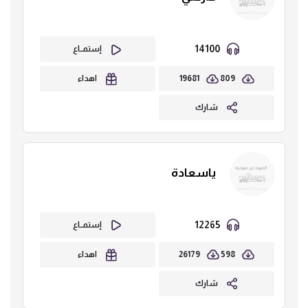
14100
إستمــاع
19681
809
اهداء
شارك
ياسعادة
12265
إستمــاع
26179
598
اهداء
شارك