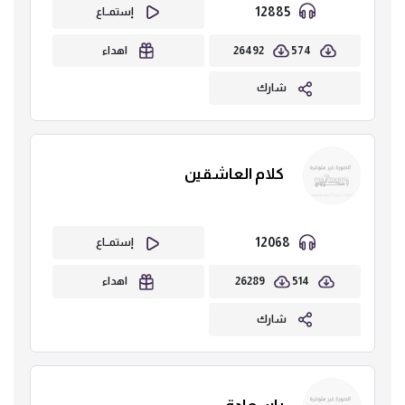
12885
إستمــاع
26492
574
اهداء
شارك
كلام العاشقين
12068
إستمــاع
26289
514
اهداء
شارك