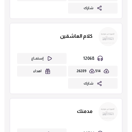
شارك
كلام العاشقين
12068
إستمــاع
26289
514
اهداء
شارك
مدمنك