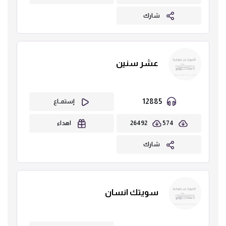
شارك
عشر سنين
12885
إستمــاع
26492
574
اهداء
شارك
سويتك انسان