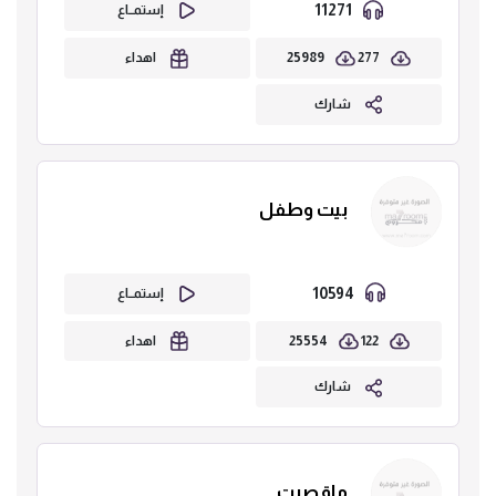
11271
إستمــاع
25989
277
اهداء
شارك
بيت وطفل
10594
إستمــاع
25554
122
اهداء
شارك
ماقصرت