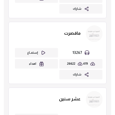
شارك
ماقصرت
13267
إستمــاع
26622
419
اهداء
شارك
عشر سنين