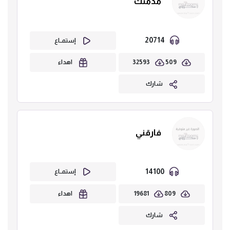
مدمنك
20714
إستمــاع
32593
509
اهداء
شارك
فارقني
14100
إستمــاع
19681
809
اهداء
شارك