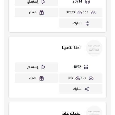
20714
إستمــاع
32593
509
اهداء
شارك
احنا انتهينا
1852
إستمــاع
813
505
اهداء
شارك
عندك علم