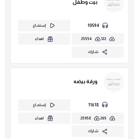
بيت وطفل
10594
إستمــاع
25554
122
اهداء
شارك
ورقة بيضه
11618
إستمــاع
25958
265
اهداء
شارك