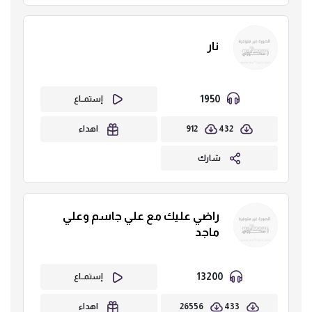
نار
1950
إستمــاع
912
432
اهداء
شارك
راضي عليك مع علي جاسم وعلي
ماجد
13200
إستمــاع
26556
433
اهداء