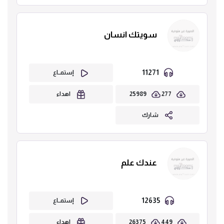
سويتك انسان
11271
إستمــاع
25989
277
اهداء
شارك
عندك علم
12635
إستمــاع
26375
449
اهداء