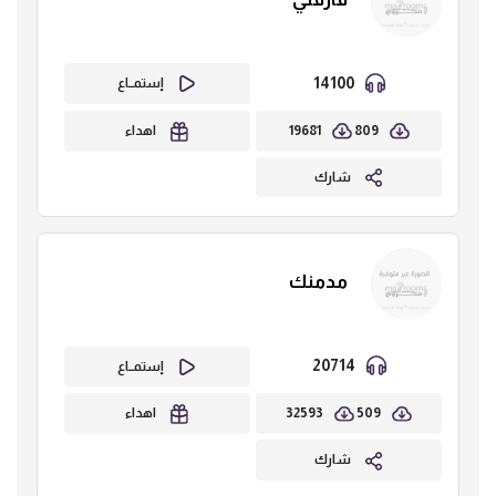
14100
إستمــاع
19681
809
اهداء
شارك
مدمنك
20714
إستمــاع
32593
509
اهداء
شارك