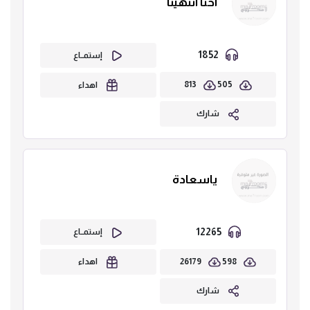
احنا انتهينا
1852
إستمــاع
813
505
اهداء
شارك
ياسعادة
12265
إستمــاع
26179
598
اهداء
شارك