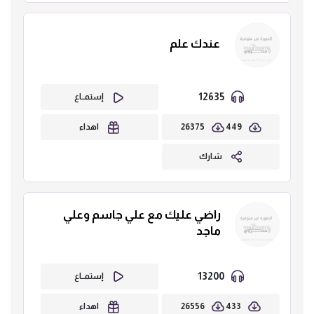
عندك علم
12635
إستمــاع
26375
449
اهداء
شارك
راضي عليك مع علي جاسم وعلي
ماجد
13200
إستمــاع
26556
433
اهداء