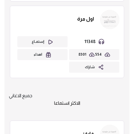
اول مرة
11348
إستمــاع
8301
554
اهداء
شارك
جميع الاغاني
الاكثر استماعا
فارقني