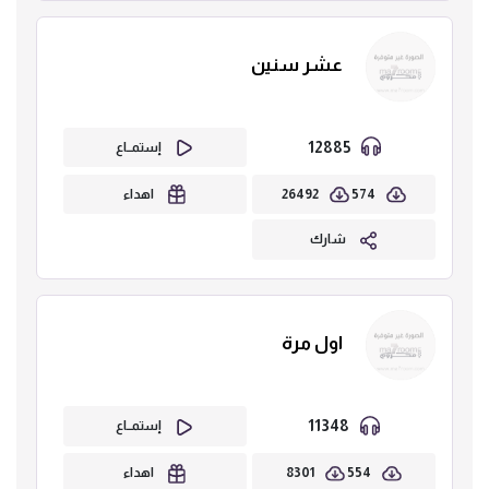
عشر سنين
12885
إستمــاع
26492
574
اهداء
شارك
اول مرة
11348
إستمــاع
8301
554
اهداء