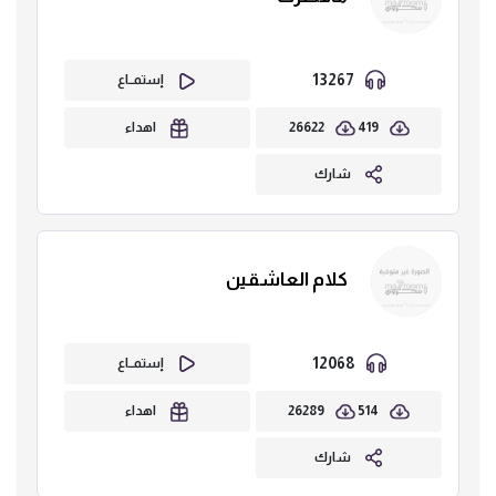
13267
إستمــاع
26622
419
اهداء
شارك
كلام العاشقين
12068
إستمــاع
26289
514
اهداء
شارك