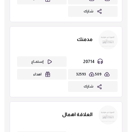
شارك
مدمنك
20714
إستمــاع
32593
509
اهداء
شارك
العلاقة اهمال