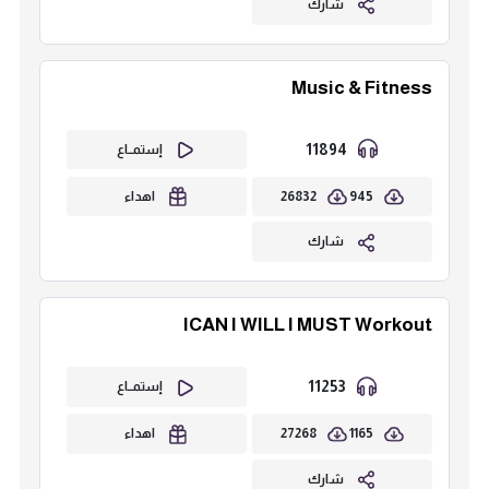
شارك
Music & Fitness
11894
إستمــاع
26832
945
اهداء
شارك
ICAN I WILL I MUST Workout
11253
إستمــاع
27268
1165
اهداء
شارك