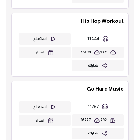
Hip Hop Workout
11444
إستمــاع
27489
1021
اهداء
شارك
Go Hard Music
11267
إستمــاع
26777
792
اهداء
شارك