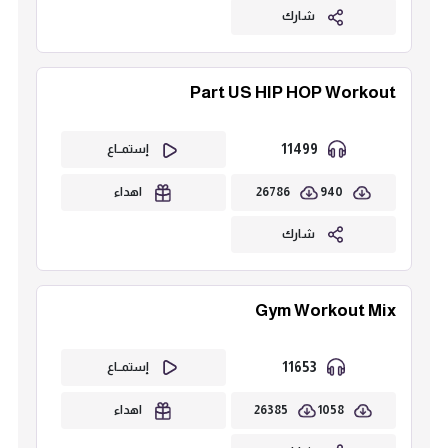
شارك
Part US HIP HOP Workout
11499
إستمــاع
26786
940
اهداء
شارك
Gym Workout Mix
11653
إستمــاع
26385
1058
اهداء