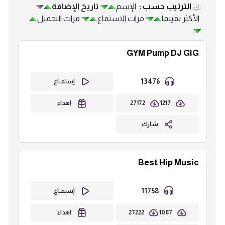
الترتيب حسب :
الإسم
تاريخ الإضافة
الأكثر تقييما
مرات الاستماع
مرات التحميل
GYM Pump DJ GIG
13476
إستمــاع
27172
1217
اهداء
شارك
Best Hip Music
11758
إستمــاع
27222
1087
اهداء