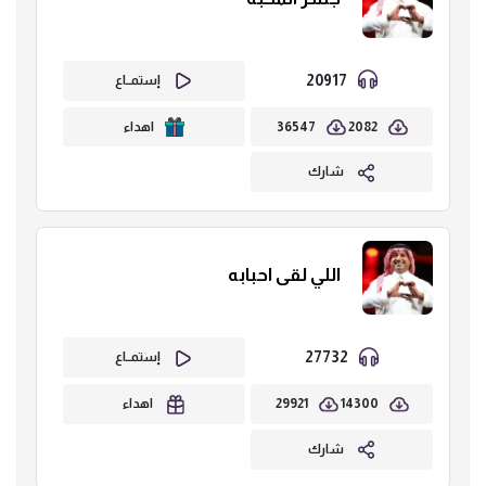
20917
إستمــاع
36547
2082
اهداء
شارك
اللي لقى احبابه
27732
إستمــاع
29921
14300
اهداء
شارك