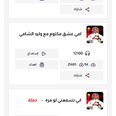
شارك
امي عشق مكتوم مع وليد الشامي
12100
إستمــاع
25683
114
اهداء
شارك
ابي تسمعني لو مره
-
حفلة