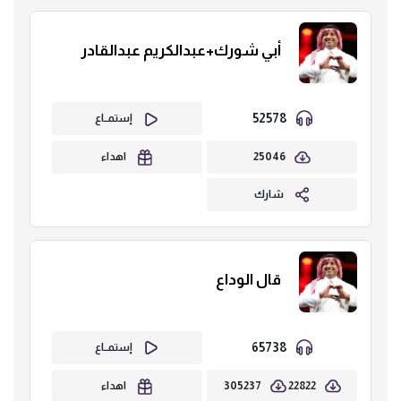
أبي شورك+عبدالكريم عبدالقادر
52578
إستمــاع
25046
اهداء
شارك
قال الوداع
65738
إستمــاع
305237
22822
اهداء