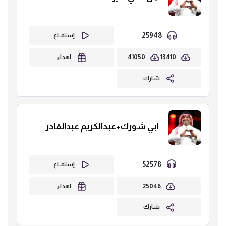
25948
إستمــاع
41050
13410
اهداء
شارك
أبي شورك+عبدالكريم عبدالقادر
52578
إستمــاع
25046
اهداء
شارك