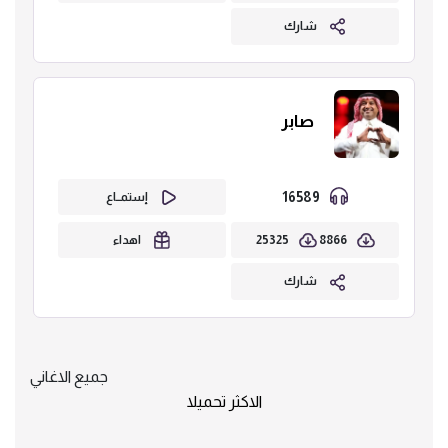
شارك
صابر
16589
إستمــاع
25325
8866
اهداء
شارك
جميع الاغاني
الاكثر تحميلا