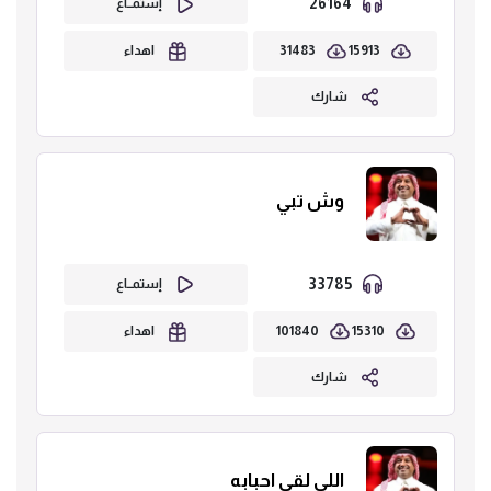
26164
إستمــاع
31483
15913
اهداء
شارك
وش تبي
33785
إستمــاع
101840
15310
اهداء
شارك
اللي لقى احبابه