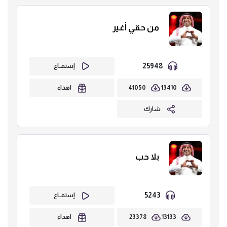
من حقي أغير
25948
إستمــاع
41050
13410
اهداء
شارك
بلا حب
5243
إستمــاع
23378
13133
اهداء