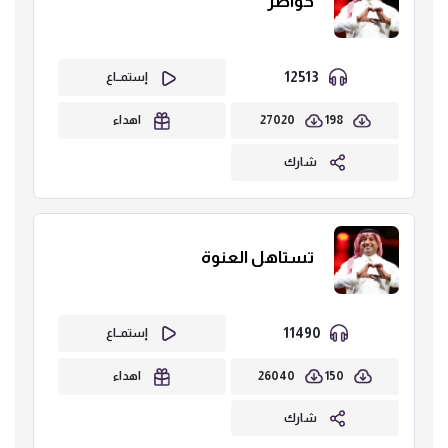
خواطر
12513
إستمــاع
27020
198
اهداء
شارك
تستاهل العنوة
11490
إستمــاع
26040
150
اهداء
شارك