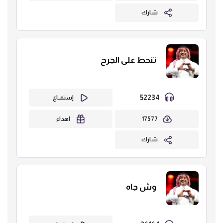
شارك
تنحط على الجرح
52234
إستمــاع
17577
اهداء
شارك
وش جاه