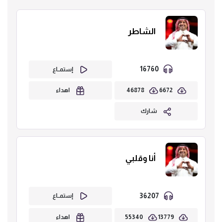
الشاطر
16760
إستمــاع
46878
6672
اهداء
شارك
أنا وقلبي
36207
إستمــاع
55340
13779
اهداء