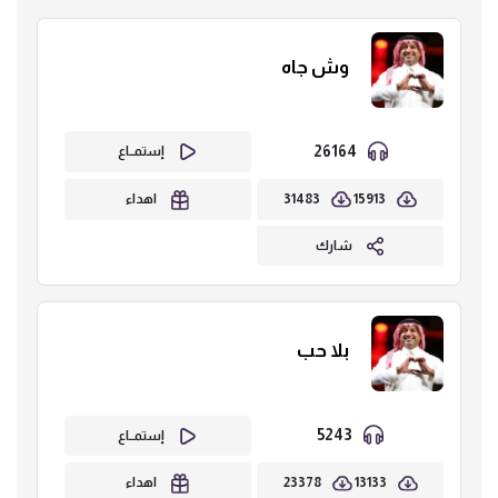
وش جاه
26164
إستمــاع
31483
15913
اهداء
شارك
بلا حب
5243
إستمــاع
23378
13133
اهداء