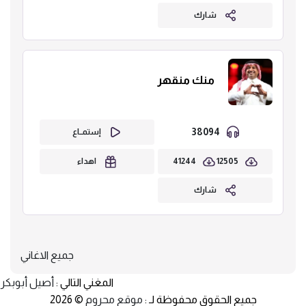
شارك
منك منقهر
38094
إستمــاع
41244
12505
اهداء
شارك
جميع الاغاني
المغني التالي :
أصيل أبوبكر
جميع الحقوق محفوظة لـ :
موقع محروم
© 2026