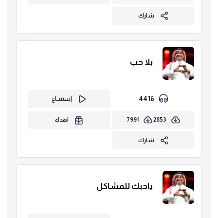
شارك
بلا حب
4416
إستمــاع
7991
2853
اهداء
شارك
ياحبك للمشاكل