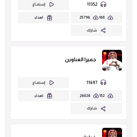
11352
إستمــاع
25796
168
اهداء
شارك
جميرا العناوين
11697
إستمــاع
26026
152
اهداء
شارك