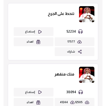
تنحط على الجرح
52234
إستمــاع
17577
اهداء
شارك
منك منقهر
38094
إستمــاع
41244
12505
اهداء