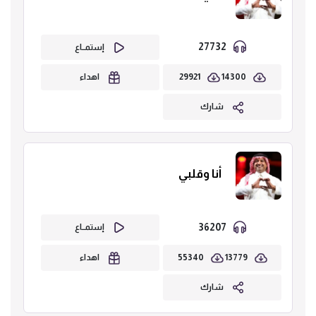
27732
إستمــاع
29921
14300
اهداء
شارك
أنا وقلبي
36207
إستمــاع
55340
13779
اهداء
شارك