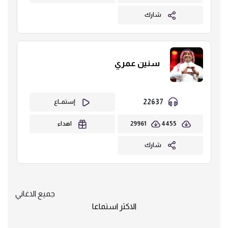
شارك
سنين عمري
22637
إستمــاع
29961
4455
اهداء
شارك
جميع الاغاني
الاكثر استماعا