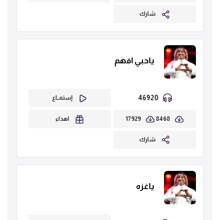
شارك
ياحبي افهم
46920
إستمــاع
17929
8468
اهداء
شارك
ياغزه