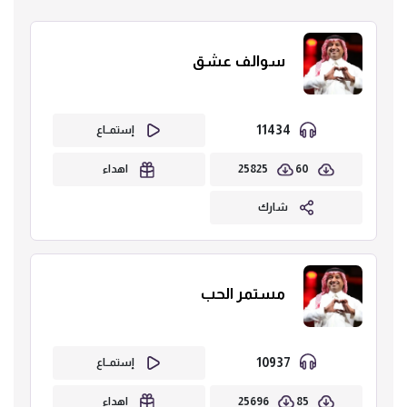
سوالف عشق
11434
إستمــاع
25825
60
اهداء
شارك
مستمر الحب
10937
إستمــاع
25696
85
اهداء