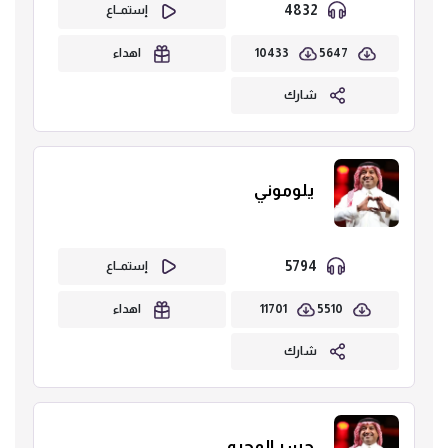
4832
إستمــاع
10433
5647
اهداء
شارك
يلوموني
5794
إستمــاع
11701
5510
اهداء
شارك
جسر المحبه