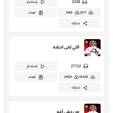
3230
إستمــاع
6913
2571
اهداء
شارك
اللي لقى احبابه
27732
إستمــاع
29921
14300
اهداء
شارك
من حقي أغير