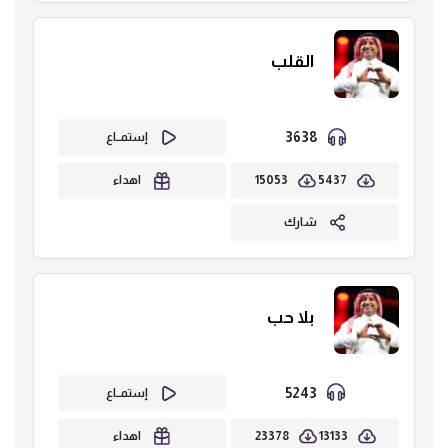
القلب
3638
إستمــاع
15053
5437
اهداء
شارك
بلا حب
5243
إستمــاع
23378
13133
اهداء