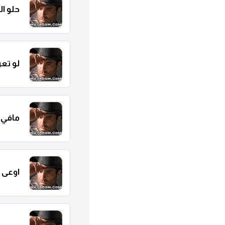
حلو ا
لو تع
مافي 
اوعى 