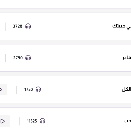
بي حبيتك
3728
ادر
2790
لكل
1750
لحب
11525