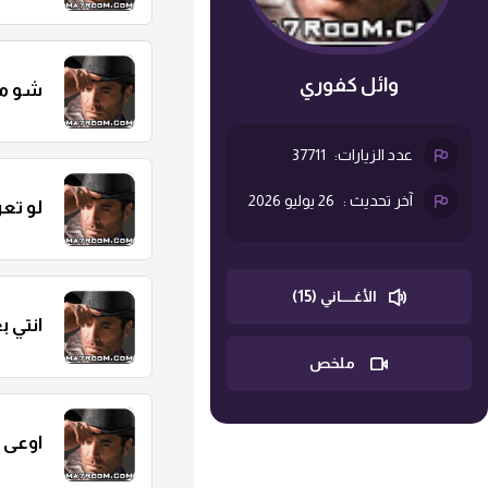
وائل كفوري
شو م
عدد الزيارات:
37711
آخر تحديث :
26 يوليو 2026
لو تع
الأغــــاني (15)
انتي ب
ملخص
اوعى 