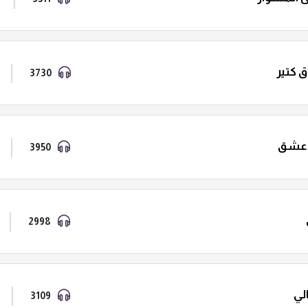
 كتير
3730
عشق
3950
2998
لي
3109