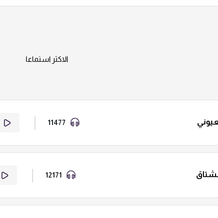
الاكثر استماعا
عيوني
11477
إ
شتاق
12171