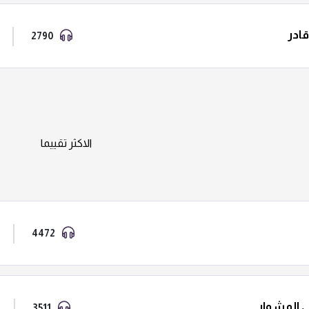
ادر
2790
الاكثر تقييما
4472
ى المشوار
3511