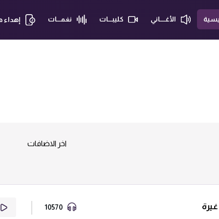
يسية
الأغــــاني
كليبـــات
نغمـــات
إهداء 
اخر الاضافات
غيرة
10570