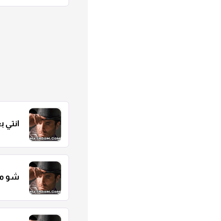
انتي ب
شو م