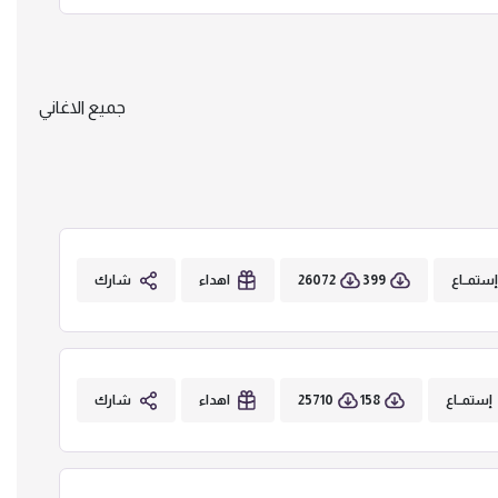
جميع الاغاني
26072
399
ستمــاع
اهداء
شارك
25710
158
إستمــاع
اهداء
شارك