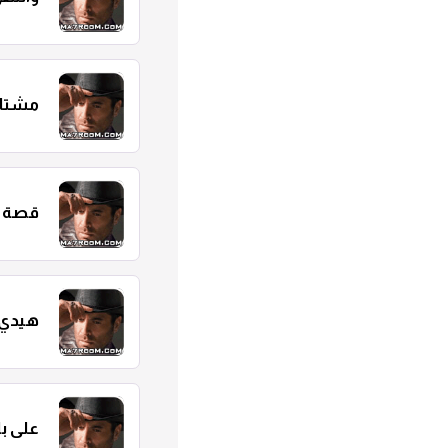
مشتاق
قصة 
هيدي
على با