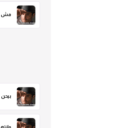
مش ق
بيحن
وانته