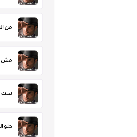
من ال
مش ق
ست ا
حلو ا