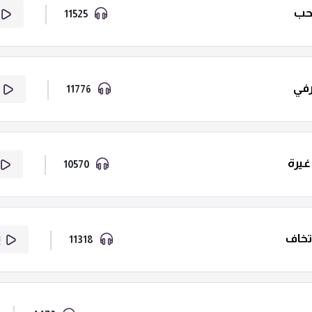
لحب
11525
رفي
11776
غيرة
10570
تخاف
11318
إ