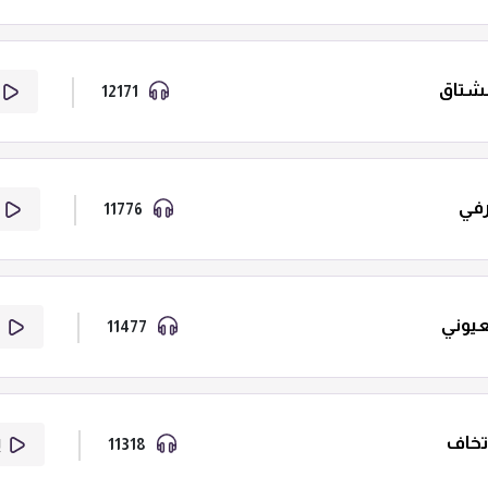
شتاق
12171
رفي
11776
عيوني
11477
إ
تخاف
11318
إ