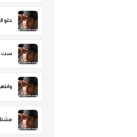
حلو ا
ست ا
وانته
مشتاق