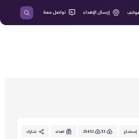
إرسال الإهداء
تواصل معنا
هواتف
25432
53
إستمــاع
اهداء
شارك