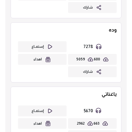
شارك
وده
7278
إستمــاع
5059
680
اهداء
شارك
ياغناتي
5670
إستمــاع
2962
663
اهداء