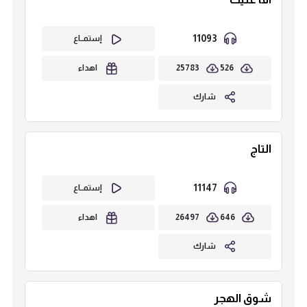
11093
إستمــاع
25783
526
اهداء
شارك
التاج
11147
إستمــاع
26497
646
اهداء
شارك
شوق الهجر