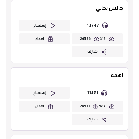
جالس بحالي
13247
إستمــاع
26586
318
اهداء
شارك
اهمه
11481
إستمــاع
26551
584
اهداء
شارك