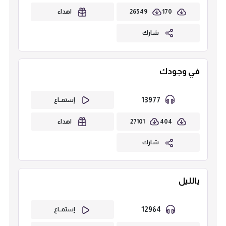
26549
170
اهداء
شارك
في وجودك
13977
إستمــاع
27101
404
اهداء
شارك
يالليل
12964
إستمــاع