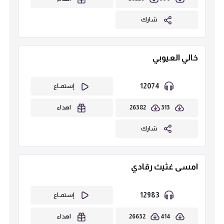
شارك
خالي العيوبي
12074
إستمــاع
26382
313
اهداء
شارك
امسى غثيث رقادي
12983
إستمــاع
26632
414
اهداء