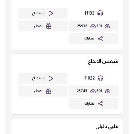
11133
إستمــاع
25936
591
اهداء
شارك
شمس الابداع
11022
إستمــاع
25745
601
اهداء
شارك
قلبي دليلي