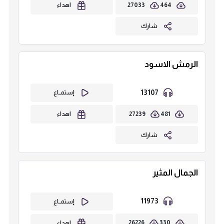
27033
464
اهداء
شارك
الرمش الاسود
13107
إستمــاع
27239
481
اهداء
شارك
الجمال المثير
11973
إستمــاع
26226
330
اهداء