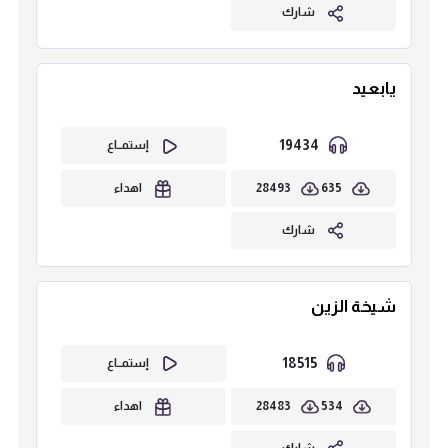
شارك
يابعيد
19434
إستمــاع
28493
635
اهداء
شارك
شيخة الزين
18515
إستمــاع
28483
534
اهداء
شارك