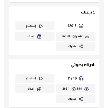
لا يزعلك
12013
إستمــاع
26350
542
اهداء
شارك
ناديتك بصوتي
11940
إستمــاع
26611
544
اهداء
شارك