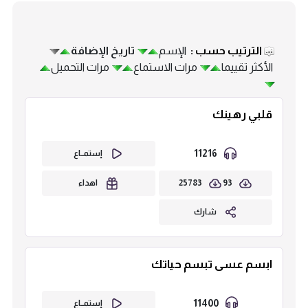
الترتيب حسب :
الإسم
تاريخ الإضافة
الأكثر تقييما
مرات الاستماع
مرات التحميل
قلبي رهينك
11216
إستمــاع
25783
93
اهداء
شارك
ابسم عسى تبسم حياتك
11400
إستمــاع