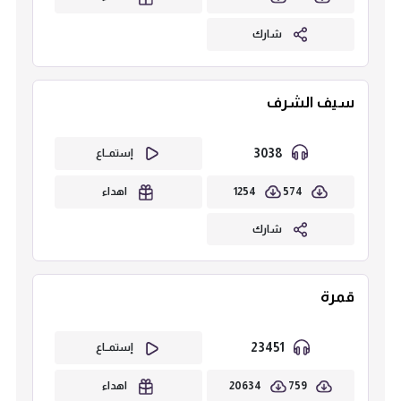
شارك
سيف الشرف
3038
إستمــاع
1254
574
اهداء
شارك
قمرة
23451
إستمــاع
20634
759
اهداء