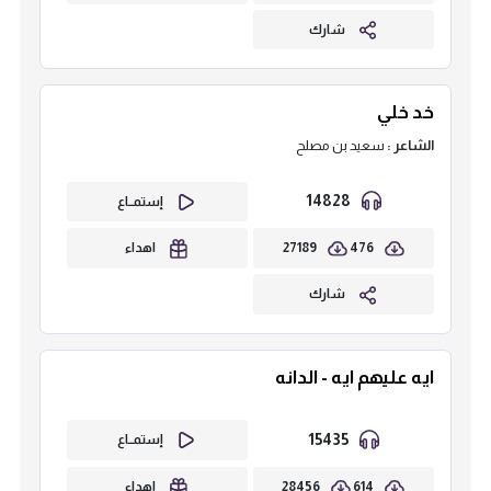
شارك
خد خلي
الشاعر :
سعيد بن مصلح
14828
إستمــاع
27189
476
اهداء
شارك
ايه عليهم ايه - الدانه
15435
إستمــاع
28456
614
اهداء