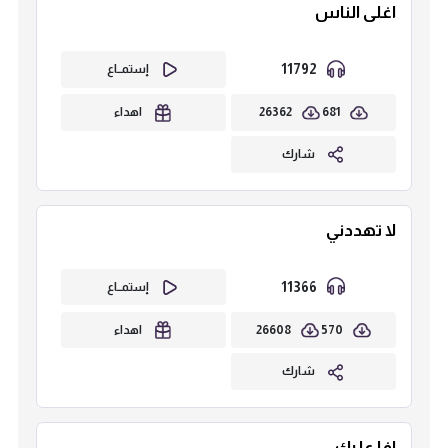
اغلى الناس
11792
إستمــاع
26362
681
اهداء
شارك
لا تهددني
11366
إستمــاع
26608
570
اهداء
شارك
افا عليك