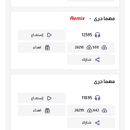
مهما جرى
-
Remix
12595
إستمــاع
26218
308
اهداء
شارك
مهما جرى
11895
إستمــاع
26295
642
اهداء
شارك