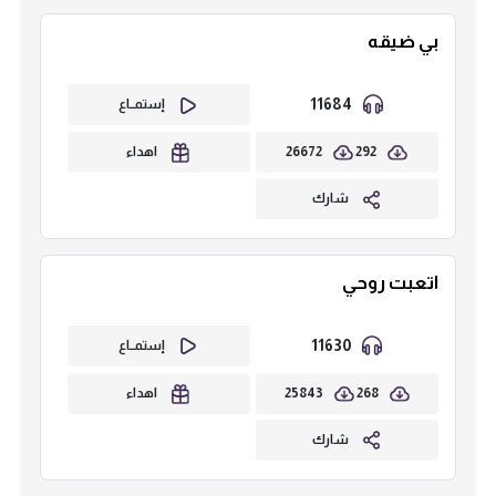
بي ضيقه
11684
إستمــاع
26672
292
اهداء
شارك
اتعبت روحي
11630
إستمــاع
25843
268
اهداء
شارك