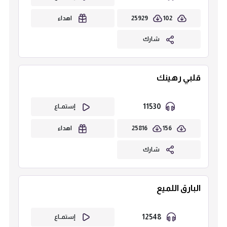
25929
102
اهداء
شارك
قلبي رهينك
11530
إستمــاع
25816
156
اهداء
شارك
البارق اللميع
12548
إستمــاع