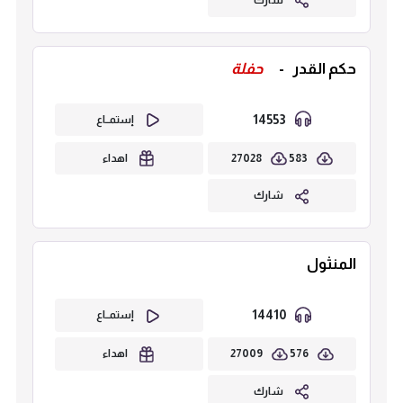
حكم القدر
-
حفلة
14553
إستمــاع
27028
583
اهداء
شارك
المنثول
14410
إستمــاع
27009
576
اهداء
شارك