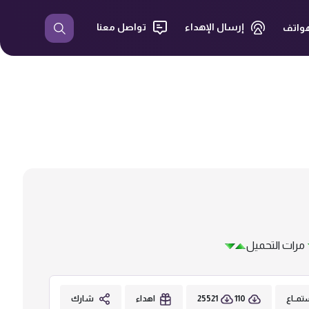
إرسال الإهداء
تواصل معنا
هواتف
مرات التحميل
25521
110
مــاع
اهداء
شارك