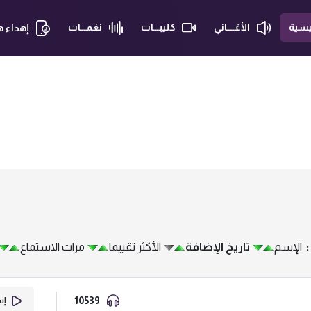
يسية
الأغــــاني
كليبـــات
نغمـــات
إهداء 
الإسم
تاريخ الإضافة
الأكثر تقييما
مرات الاستماع
10539
إست