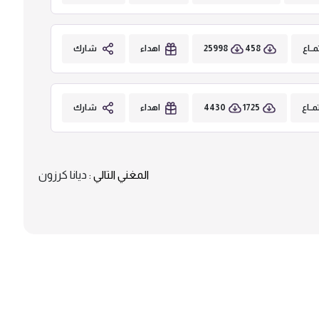
25998
458
ــاع
اهداء
شارك
4430
1725
ــاع
اهداء
شارك
المغني التالي :
ديانا كرزون