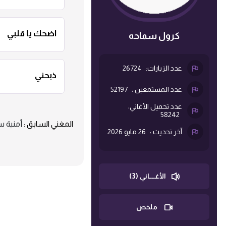
اضحك يا قلبي
كرول سماحه
عدد الزيارات:
26724
ذبحني
عدد المستمعين :
52197
عدد تحميل الأغاني:
58242
المغني السابق :
أمنية س
آخر تحديث :
26 مايو 2026
الأغــــاني (3)
ملخص