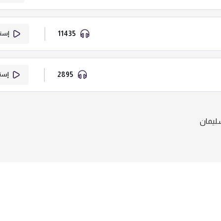
11435
إستم
2895
إستم
ليمان