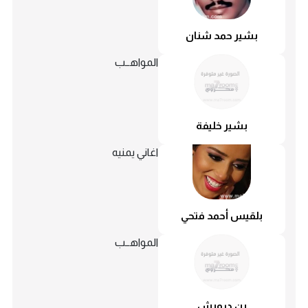
بشير حمد شنان
المواهــب
بشير خليفة
اغاني يمنيه
بلقيس أحمد فتحي
المواهــب
بن درويش