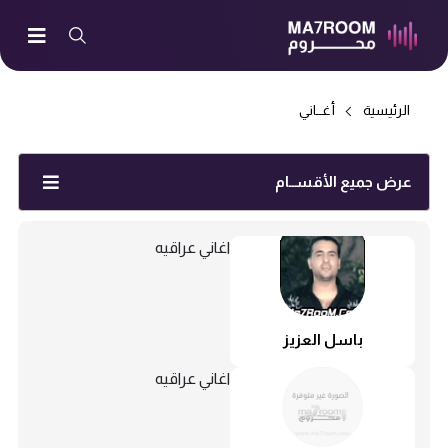
الرئيسية
أغــاني
عرض جميع الأقســام
اغاني عراقيه
باسل العزيز
اغاني عراقيه