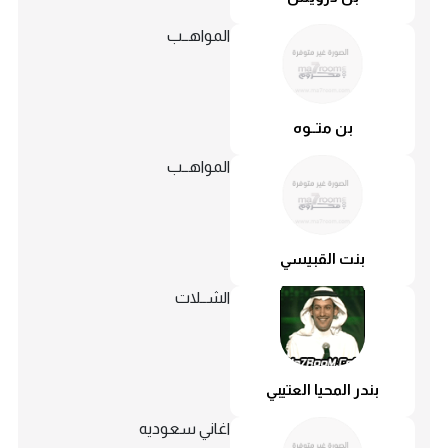
المواهــب
بن متــوه
المواهــب
بنت القبيسي
الشــلات
بندر المحيا العتيبي
اغاني سعوديه