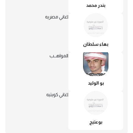
بندر محمد
اغاني مصريه
بهاء سلطان
المواهــب
بو الوليد
اغاني كويتيه
بوعتيج