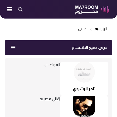
الرئيسية
أغــاني
عرض جميع الأقســام
المواهــب
تامر الرشيدي
اغاني مصريه