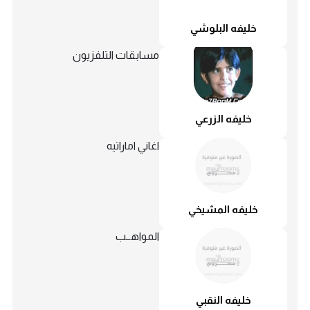
خليفه البلوشي
مسابقات التلفزيون
خليفه الزرعي
اغاني اماراتيه
خليفه المشيخي
المواهــب
خليفه النقبي