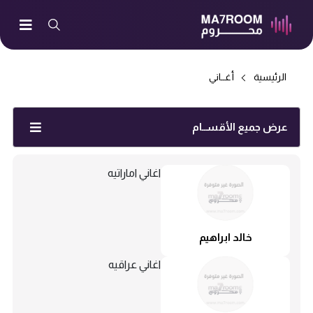
الرئيسية
أغــاني
عرض جميع الأقســام
اغاني اماراتيه
خالد ابراهيم
اغاني عراقيه