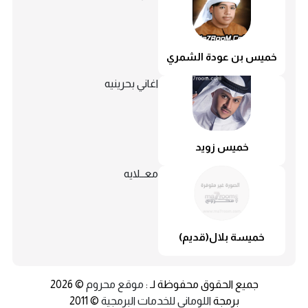
خميس بن عودة الشمري
اغاني بحرينيه
خميس زويد
معــلايه
خميسة بلال(قديم)
جميع الحقوق محفوظة لـ :
موقع محروم
© 2026
برمجة
اللوماني للخدمات البرمجية
© 2011