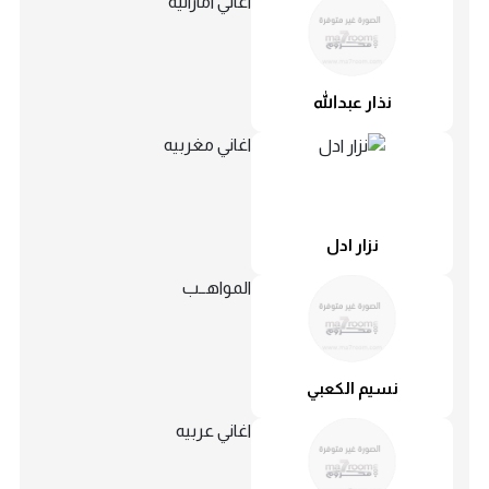
اغاني اماراتيه
نذار عبدالله
اغاني مغربيه
نزار ادل
المواهــب
نسيم الكعبي
اغاني عربيه