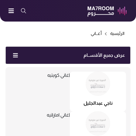
الرئيسية
أغــاني
عرض جميع الأقســام
اغاني كويتيه
ناجي عبدالجليل
اغاني اماراتيه