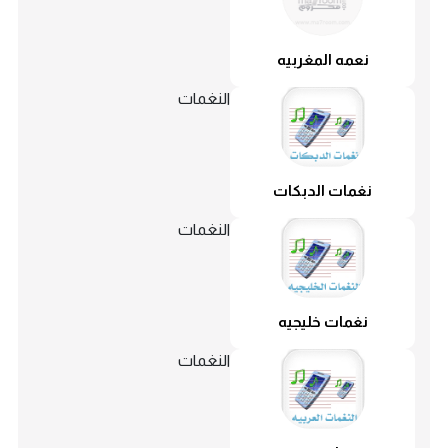
نعمه المغربيه
النغمات
نغمات الدبكات
النغمات
نغمات خليجيه
النغمات