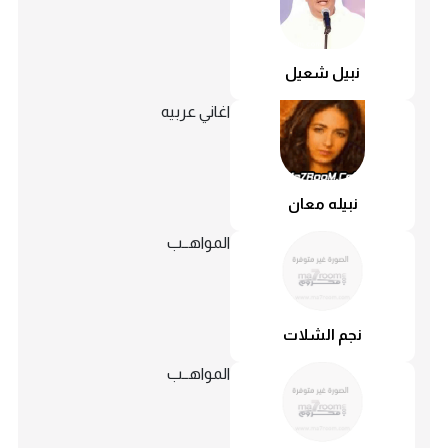
نبيل شعيل
اغاني عربيه
نبيله معان
المواهــب
نجم الشلات
المواهــب