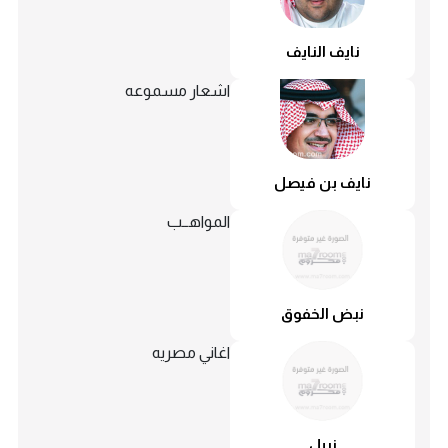
نايف النايف
اشعار مسموعه
نايف بن فيصل
المواهــب
نبض الخفوق
اغاني مصريه
نبيل