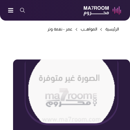
الرئيسية
المواهــب
عمر - نغمة وتر
-> ضاق صدري