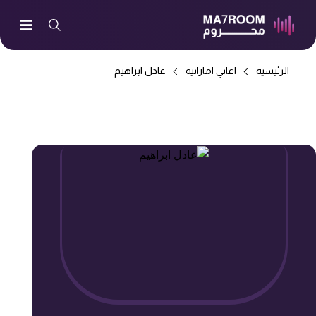
الرئيسية
اغاني اماراتيه
عادل ابراهيم
-> تتوهم احبك