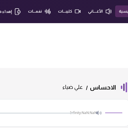
يسية
الأغــــاني
كليبـــات
نغمـــات
إهداء 
الاحساس
علي ضياء
Infinity:NaN:NaN