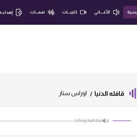
يسية
الأغــــاني
كليبـــات
نغمـــات
إهداء 
قافله الدنيا
اوراس ستار
Infinity:NaN:NaN