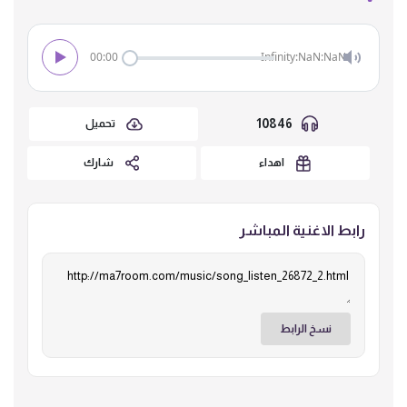
00:00
Infinity:NaN:NaN
10846
تحميل
اهداء
شارك
رابط الاغنية المباشر
نسخ الرابط