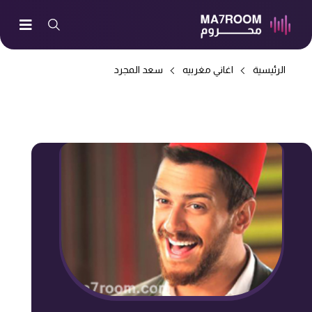
الرئيسية
اغاني مغربيه
سعد المجرد
-> القمر ديالي مع محمد شاكر