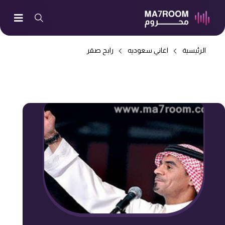
الرئيسية
اغاني سعوديه
رابح صقر
-> ضيقو صدري