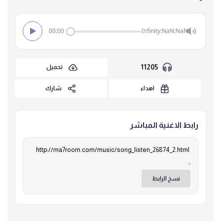
00:00
Infinity:NaN:NaN
11205
تحميل
اهداء
شارك
رابط الاغنية المباشر
نسخ الرابط